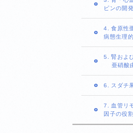
ピンの開
4. 食原
病態生理
5. 腎お
亜硝酸由
6. スダ
7. 血管
因子の役