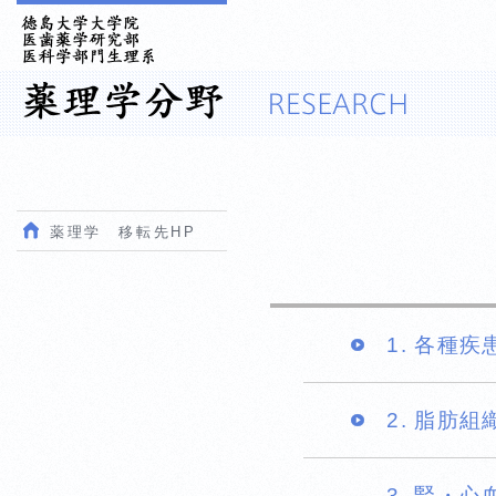
薬理学 移転先HP
1. 各種
2. 脂肪
3. 腎・